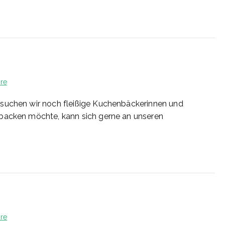
zu
re
31/2026
 suchen wir noch fleißige Kuchenbäckerinnen und
 backen möchte, kann sich gerne an unseren
zu
re