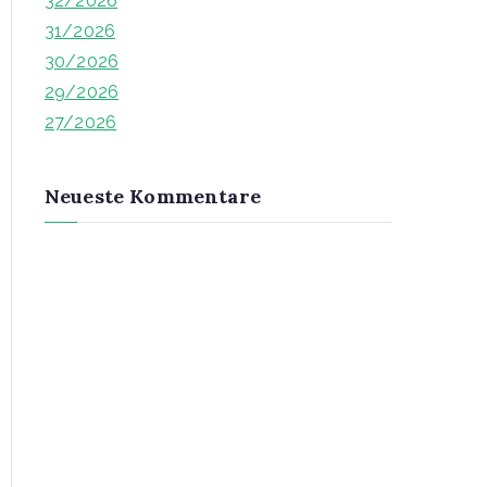
32/2026
h
31/2026
f
30/2026
o
29/2026
r
27/2026
:
Neueste Kommentare