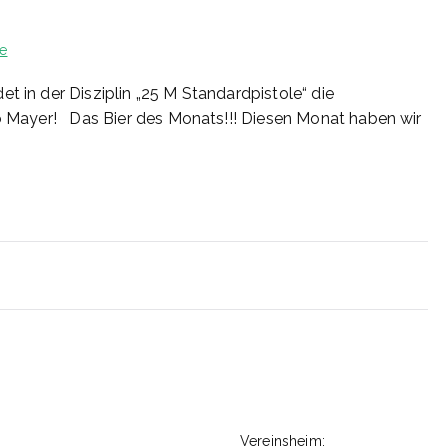
zu
e
19/2026
t in der Disziplin „25 M Standardpistole“ die
do Mayer! Das Bier des Monats!!! Diesen Monat haben wir
n
Vereinsheim: