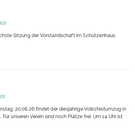
zu
are
27/2026
nächste Sitzung der Vorstandschaft im Schützenhaus.
zu
are
25/2026
ag, 20.06.26 findet der diesjährige Volksfestumzug in
 Für unseren Verein sind noch Plätze frei. Um 14 Uhr ist