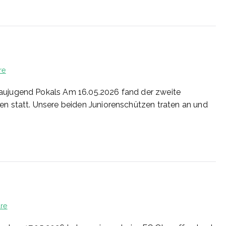
zu
re
24/2026
ujugend Pokals Am 16.05.2026 fand der zweite
n statt. Unsere beiden Juniorenschützen traten an und
zu
re
21/2026