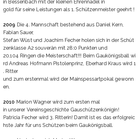
in
Bessenbach
mit
der
kleinen
Ehrennadel
in
gold
für
seine
Leistungen
als
1.
Schützenmeister
geehrt
!
2009
Die 4.
Mannschaft
bestehend
aus
Daniel Kern,
Fabian
Sauer
,
Stefan
Wüst
und
Joachim
Fecher
holen
sich
in
der
Schüt
zenklasse
A2
souverän
mit
28:0
Punkten
und
20.104
Ringen
die
Meisterschaft
!!!
Beim
Gaukönigsball
wi
rd
Andreas
Hofmann
Pistolenprinz
,
Eberhard
Kraus
wird
1
. Ritter
und
zum
erstenmal
wird
der
Mainspessartpokal
gewonn
en
.
2010
Marion Wagner
wird
zum
ersten
mal
in
unserer
Vereinsgeschichte
Gauschützenkönigin
!
Patricia
Fecher
wird
3.
Ritterin
!
Damit
ist
es
das
erfolgreic
hste
Jahr
für
uns
Schützen
beim
Gaukönigsball
.