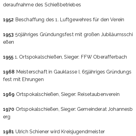
deraufnahme
des
Schießbetriebes
1952
Beschaffung
des 1.
Luftgewehres
für
den
Verein
1953
50jähriges
Gründungsfest
mit
großen
Jubiläumsschi
eßen
1955
1.
Ortspokalschießen
,
Sieger
:
FFW
Oberafferbach
1968
Meisterschaft
in
Gauklasse
I,
65jähriges
Gründungs
fest
mit
Ehrungen
1969
Ortspokalschießen
,
Sieger
:
Reisetaubenverein
1970
Ortspokalschießen
,
Sieger
:
Gemeinderat
Johannesb
erg
1981
Ulrich
Schiener
wird
Kreisjugendmeister