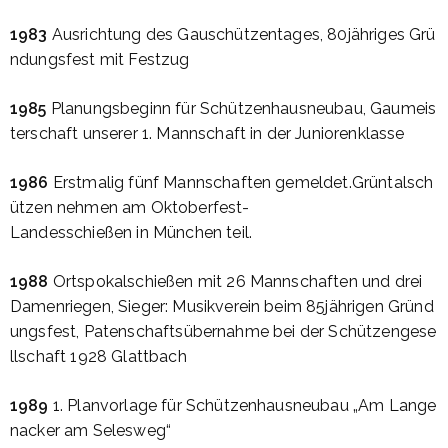
1983
Ausrichtung
des
Gauschützentages
,
80jähriges
Grü
ndungsfest
mit
Festzug
1985
Planungsbeginn
für
Schützenhausneubau
,
Gaumeis
terschaft
unserer
1.
Mannschaft
in
der
Juniorenklasse
1986
Erstmalig
fünf
Mannschaften
gemeldet.Grüntalsch
ützen
nehmen
am
Oktoberfest-
Landesschießen
in
München
teil
.
1988
Ortspokalschießen
mit
26
Mannschaften
und
drei
Damenriegen
,
Sieger
:
Musikverein
beim
85jährigen
Gründ
ungsfest
,
Patenschaftsübernahme
bei
der
Schützengese
llschaft
1928
Glattbach
1989
1.
Planvorlage
für
Schützenhausneubau
„Am
Lange
nacker
am
Selesweg“