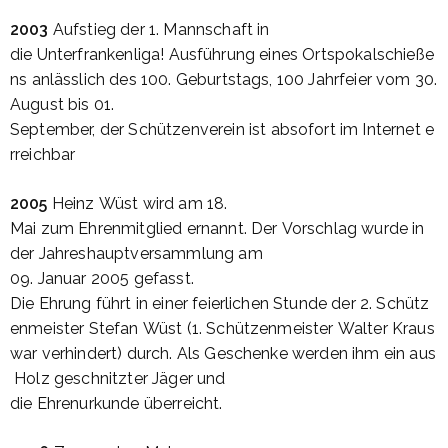
2003
Aufstieg
der
1.
Mannschaft
in
die
Unterfrankenliga
!
Ausführung
eines
Ortspokalschieße
ns
anlässlich
des 100.
Geburtstags
, 100
Jahrfeier
vom
30.
August
bis
01.
September,
der
Schützenverein
ist
absofort
im
Internet
e
rreichbar
2005
Heinz
Wüst
wird
am 18.
Mai
zum
Ehrenmitglied
ernannt
.
Der
Vorschlag
wurde
in
der
Jahreshauptversammlung
am
09.
Januar
2005
gefasst
.
Die
Ehrung
führt
in
einer
feierlichen
Stunde
der
2.
Schütz
enmeister
Stefan
Wüst
(1.
Schützenmeister
Walter Kraus
war
verhindert
)
durch
.
Als
Geschenke
werden
ihm
ein
aus
Holz
geschnitzter
Jäger
und
die
Ehrenurkunde
überreicht
.