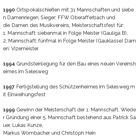
1990
Ortspokalschießen
mit
31
Mannschaften
und
siebe
n
Damenriegen
,
Sieger
:
FFW
Oberafferbach
und
die
Damen
des
Musikvereins
,
Meisterschaftsfest
für
:
1.
Mannschaft
:
siebenmal
in
Folge
Meister
(
Gauliga
B),
2.
Mannschaft
:
fünfmal
in
Folge
Meister
(
Gauklasse
)
Dam
en
:
Vizemeister
1994
Grundsteinlegung
für
den
Bau
eines
neuen
Vereinsh
eimes
im
Selesweg
1997
Fertigstellung
des
Schützenheimes
im
Selesweg
m
it
Einweihungsfest
1999
Gewinn
der
Meisterschaft
der
1.
Mannschaft
,
Wiede
r
Gründung
einer
5.
Mannschaft
bestehend
aus
Patrick
Sa
uer
, Lukas
Kunze
,
Markus
Wombacher
und
Christoph
Hein