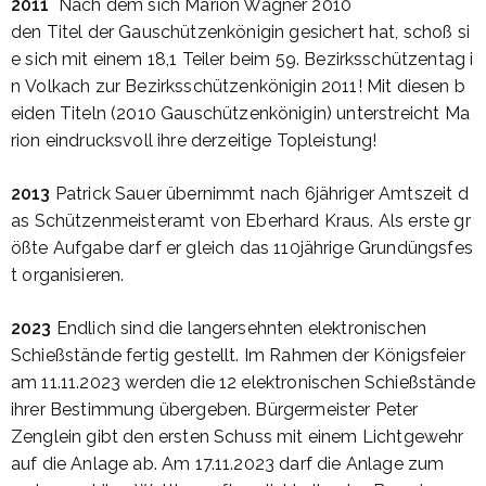
2011
Nach
dem
sich
Marion Wagner 2010
den
Titel
der
Gauschützenkönigin
gesichert
hat,
schoß
si
e
sich
mit
einem
18,1
Teiler
beim
59.
Bezirksschützentag
i
n
Volkach
zur
Bezirksschützenkönigin
2011!
Mit
diesen
b
eiden
Titeln
(2010
Gauschützenkönigin
)
unterstreicht
Ma
rion
eindrucksvoll
ihre
derzeitige
Topleistung
!
2013
Patrick
Sauer
übernimmt
nach
6jähriger
Amtszeit
d
as
Schützenmeisteramt
von
Eberhard
Kraus.
Als
erste
gr
ößte
Aufgabe
darf
er
gleich
das
110jährige
Grundüngsfes
t
organisieren
.
2023
Endlich sind die langersehnten elektronischen
Schießstände fertig gestellt. Im Rahmen der Königsfeier
am 11.11.2023 werden die 12 elektronischen Schießstände
ihrer Bestimmung übergeben. Bürgermeister Peter
Zenglein gibt den ersten Schuss mit einem Lichtgewehr
auf die Anlage ab. Am 17.11.2023 darf die Anlage zum