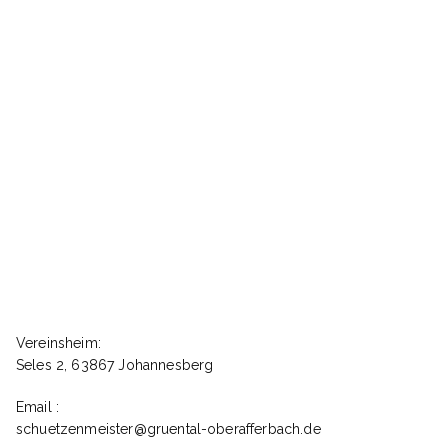
Passwort
Angemeldet bleiben
Registrieren
Passwort vergessen?
Vereinsheim:
Seles 2, 63867 Johannesberg
Email :
schuetzenmeister@gruental-oberafferbach.de