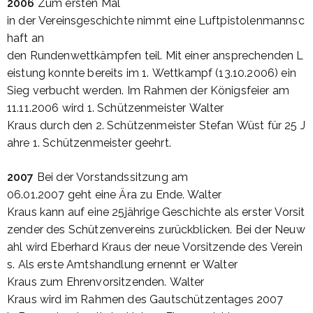
2006
Zum
ersten
Mal
in
der
Vereinsgeschichte
nimmt
eine
Luftpistolenmannsc
haft
an
den
Rundenwettkämpfen
teil
.
Mit
einer
ansprechenden
L
eistung
konnte
bereits
im
1.
Wettkampf
(13.10.2006)
ein
Sieg
verbucht
werden
.
Im
Rahmen
der
Königsfeier
am
11.11.2006
wird
1.
Schützenmeister
Walter
Kraus
durch
den 2.
Schützenmeister
Stefan
Wüst
für
25
J
ahre
1.
Schützenmeister
geehrt
.
2007
Bei
der
Vorstandssitzung
am
06.01.2007
geht
eine
Ära
zu
Ende
. Walter
Kraus
kann
auf
eine
25jährige
Geschichte
als
erster
Vorsit
zender
des
Schützenvereins
zurückblicken
.
Bei
der
Neuw
ahl
wird
Eberhard
Kraus
der
neue
Vorsitzende
des
Verein
s
.
Als
erste
Amtshandlung
ernennt
er
Walter
Kraus
zum
Ehrenvorsitzenden
. Walter
Kraus
wird
im
Rahmen
des
Gautschützentages
2007