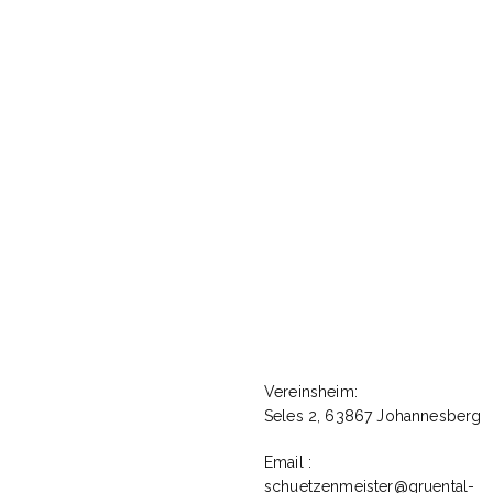
Vereinsheim:
Seles 2, 63867 Johannesberg
rname oder E-Mail
Email :
schuetzenmeister@gruental-