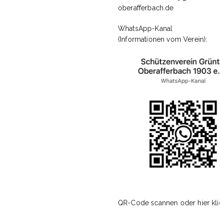
oberafferbach.de
rt
WhatsApp-Kanal
(Informationen vom Verein):
gemeldet bleiben
Registrieren
Passwort vergessen?
QR-Code scannen oder hier kli