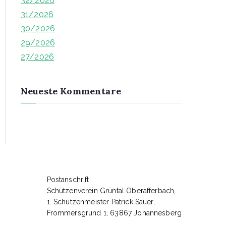
32/2026
h
31/2026
f
30/2026
o
29/2026
r
27/2026
:
Neueste Kommentare
Postanschrift:
Schützenverein Grüntal Oberafferbach,
1. Schützenmeister Patrick Sauer,
Frommersgrund 1, 63867 Johannesberg