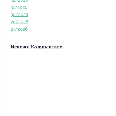
32/2026
h
31/2026
f
30/2026
o
29/2026
r
27/2026
:
Neueste Kommentare