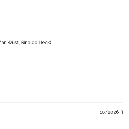
efan Wüst, Rinaldo Heck)
n
10/2026