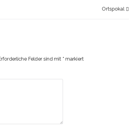
n
Ortspokal
Erforderliche Felder sind mit
*
markiert