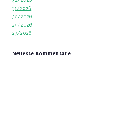
32/2026
h
31/2026
f
30/2026
o
29/2026
r
27/2026
:
Neueste Kommentare