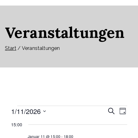
Veranstaltungen
Start
Veranstaltungen
Veranstaltungen
1/11/2026
für
V
V
S
11.
Januar
T
2026
u
a
D
c
e
15:00
g
a
h
e
e
t
Januar 11 @ 15:00
-
18:00