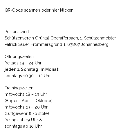
QR-Code scannen oder hier klicken!
e
n
Postanschrift:
Schützenverein Grüntal Oberafferbach, 1. Schützenmeister
Patrick Sauer, Frommersgrund 1, 63867 Johannesberg
,
Öffnungszeiten:
freitags 19 – 24 Uhr
N
jeden 1. Sonntag im Monat:
sonntags 10.30 – 12 Uhr
a
Trainingszeiten:
mittwochs 18 – 19 Uhr
(Bogen | April – Oktober)
v
mittwochs 19 – 20 Uhr
(Luftgewehr & -pistole)
freitags ab 19 Uhr &
i
sonntags ab 10 Uhr