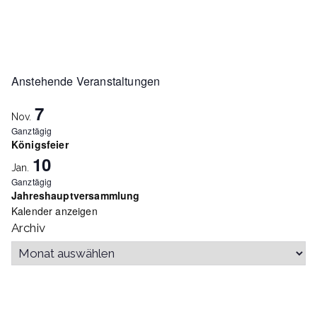
A
t
n
u
s
Anstehende Veranstaltungen
i
7
Nov.
n
Ganztägig
c
Königsfeier
10
g
h
Jan.
Ganztägig
Jahreshauptversammlung
t
e
Kalender anzeigen
Archiv
e
n
n
-
S