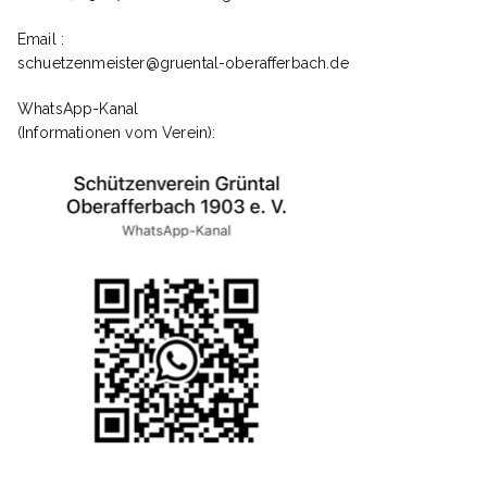
Email :
A
schuetzenmeister@gruental-oberafferbach.de
WhatsApp-Kanal
n
(Informationen vom Verein):
s
i
c
h
t